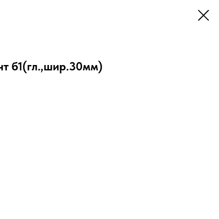
т б1(гл.,шир.30мм)